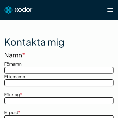
Hoppa
till
innehåll
Kontakta mig
Namn
*
Förnamn
Efternamn
Företag
*
E-post
*